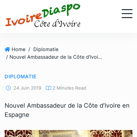
S
k
i
p
t
o
Home
/
Diplomatie
c
/ Nouvel Ambassadeur de la Côte d’Ivoire en Espagne
o
n
t
DIPLOMATIE
e
n
24 Juin 2019
2 Minutes Read
t
Nouvel Ambassadeur de la Côte d’Ivoire en
Espagne