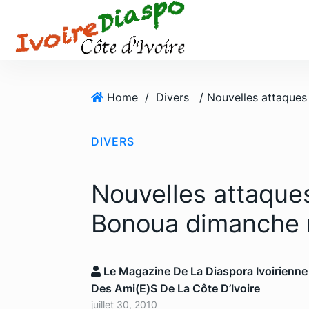
S
k
i
p
t
o
Home
/
Divers
c
o
DIVERS
n
t
e
Nouvelles attaques
n
t
Bonoua dimanche 
Le Magazine De La Diaspora Ivoirienne
Des Ami(e)s De La Côte D’Ivoire
juillet 30, 2010