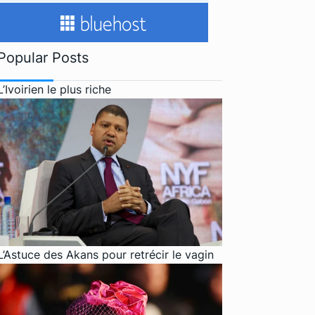
Popular Posts
L’Ivoirien le plus riche
L’Astuce des Akans pour retrécir le vagin