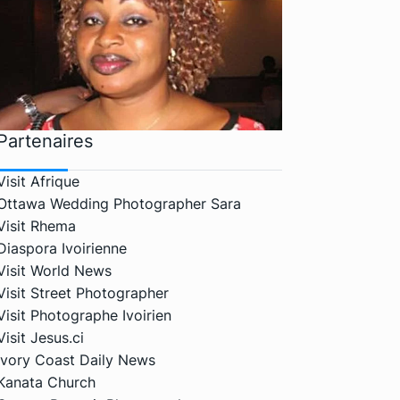
Partenaires
Visit Afrique
Ottawa Wedding Photographer Sara
Visit Rhema
Diaspora Ivoirienne
Visit World News
Visit Street Photographer
Visit Photographe Ivoirien
Visit Jesus.ci
Ivory Coast Daily News
Kanata Church