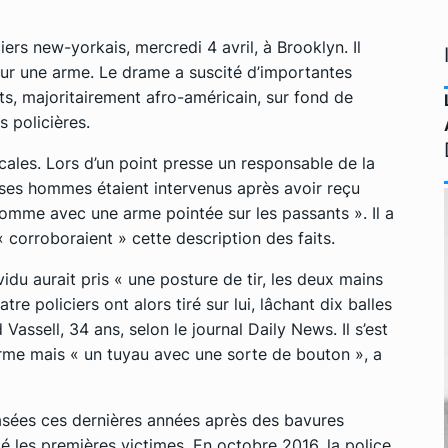
rs new-yorkais, mercredi 4 avril, à Brooklyn. Il
our une arme. Le drame a suscité d’importantes
s, majoritairement afro-américain, sur fond de
s policières.
ocales. Lors d’un point presse un responsable de la
ses hommes étaient intervenus après avoir reçu
homme avec une arme pointée sur les passants »
. Il a
« corroboraient »
cette description des faits.
ividu aurait pris
« une posture de tir, les deux mains
atre policiers ont alors tiré sur lui, lâchant dix balles
Vassell, 34 ans, selon le journal
Daily News
. Il s’est
 arme mais
« un tuyau avec une sorte de bouton »
, a
rasées ces dernières années après des bavures
é les premières victimes. En octobre 2016, la police