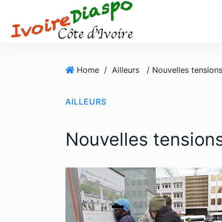
S
k
i
p
t
o
Home
/
Ailleurs
/ Nouvelles tensions
c
o
AILLEURS
n
t
e
Nouvelles tensions
n
t