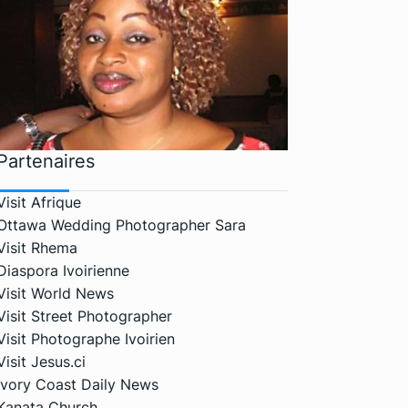
Partenaires
Visit Afrique
Ottawa Wedding Photographer Sara
Visit Rhema
Diaspora Ivoirienne
Visit World News
Visit Street Photographer
Visit Photographe Ivoirien
Visit Jesus.ci
Ivory Coast Daily News
Kanata Church