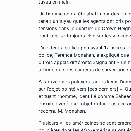
tuyau en main.
Un homme noir a été abattu par des policie
tenait un tuyau que les agents ont pris p
tensions dans le quartier de Crown Height
controverse toujours vive sur les violence
L’incident a eu lieu peu avant 17 heures l
police, Terence Monahan, a expliqué que 
« trois appels différents »
signalant
« un 
affirmé que des caméras de surveillance
A l’arrivée des policiers sur les lieux, l’ind
sur l’objet pointé vers
[ces derniers]
»
. Qu
et tuant l’homme, identifié comme Saheed 
ensuite avéré que l’objet n’était pas une
reconnu M. Monahan.
Plusieurs villes américaines se sont emb
policières dont les Afro-Américains ont ét