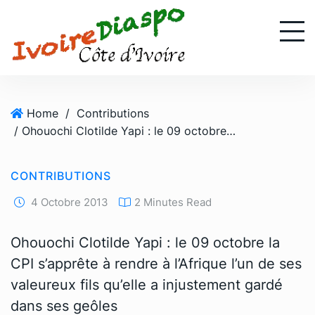
S
k
i
p
t
o
Home
/
Contributions
c
/ Ohouochi Clotilde Yapi : le 09 octobre la CPI s’apprête à rendre à l’Afrique l’un de ses valeureux fils qu’elle a injustement gardé dans ses geôles
o
n
t
CONTRIBUTIONS
e
n
4 Octobre 2013
2 Minutes Read
t
Ohouochi Clotilde Yapi : le 09 octobre la
CPI s’apprête à rendre à l’Afrique l’un de ses
valeureux fils qu’elle a injustement gardé
dans ses geôles