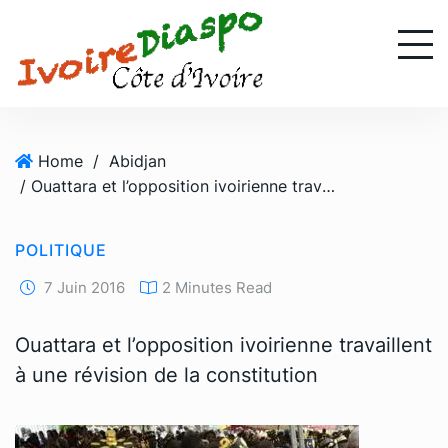
S
k
i
p
t
o
Home
/
Abidjan
c
/ Ouattara et l’opposition ivoirienne travaillent à une révision de la constitution
o
n
t
POLITIQUE
e
n
7 Juin 2016
2 Minutes Read
t
Ouattara et l’opposition ivoirienne travaillent
à une révision de la constitution