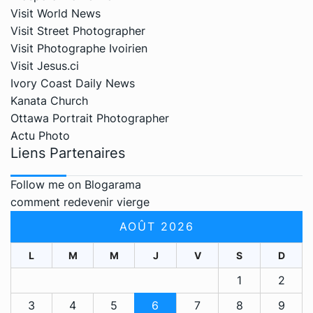
Visit World News
Visit Street Photographer
Visit Photographe Ivoirien
Visit Jesus.ci
Ivory Coast Daily News
Kanata Church
Ottawa Portrait Photographer
Actu Photo
Liens Partenaires
Follow me on Blogarama
comment redevenir vierge
AOÛT 2026
L
M
M
J
V
S
D
1
2
3
4
5
6
7
8
9