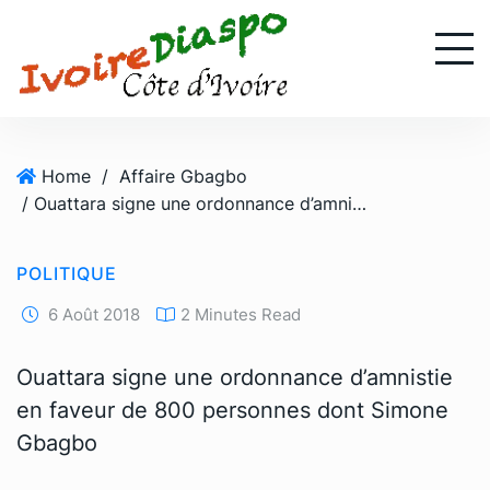
S
k
i
p
t
o
Home
/
Affaire Gbagbo
c
/ Ouattara signe une ordonnance d’amnistie en faveur de 800 personnes dont Simone Gbagbo
o
n
t
POLITIQUE
e
n
6 Août 2018
2 Minutes Read
t
Ouattara signe une ordonnance d’amnistie
en faveur de 800 personnes dont Simone
Gbagbo