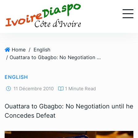
S
k
i
p
t
o
Home
/
English
c
/ Ouattara to Gbagbo: No Negotiation until he Concedes Defeat
o
n
t
ENGLISH
e
n
11 Décembre 2010
1 Minute Read
t
Ouattara to Gbagbo: No Negotiation until he
Concedes Defeat