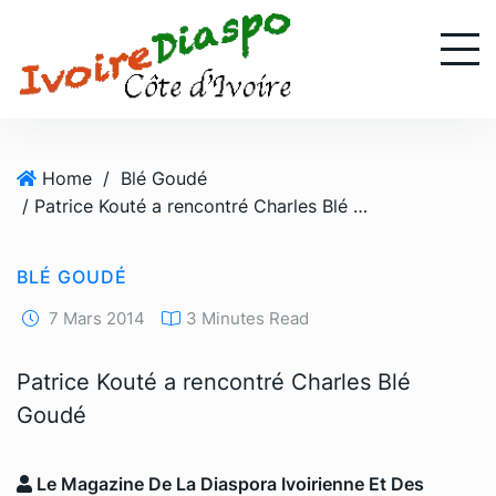
S
k
i
p
t
o
Home
/
Blé Goudé
c
/ Patrice Kouté a rencontré Charles Blé Goudé
o
n
t
BLÉ GOUDÉ
e
n
7 Mars 2014
3 Minutes Read
t
Patrice Kouté a rencontré Charles Blé
Goudé
Le Magazine De La Diaspora Ivoirienne Et Des