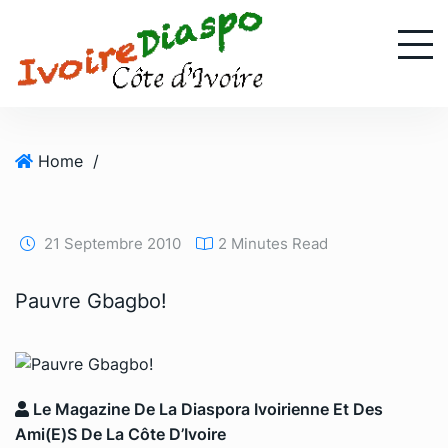
S
k
i
p
t
o
Home
/
c
o
n
t
21 Septembre 2010
2 Minutes Read
e
n
Pauvre Gbagbo!
t
Le Magazine De La Diaspora Ivoirienne Et Des
Ami(e)s De La Côte D’Ivoire