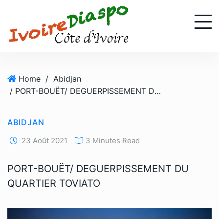
S
k
i
p
t
o
Home
/
Abidjan
c
/ PORT-BOUËT/ DEGUERPISSEMENT DU QUARTIER TOVIATO
o
n
t
ABIDJAN
e
n
23 Août 2021
3 Minutes Read
t
PORT-BOUËT/ DEGUERPISSEMENT DU
QUARTIER TOVIATO