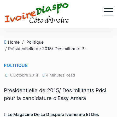
S
k
i
p
t
o
Home
/
Politique
c
/ Présidentielle de 2015/ Des militants Pdci pour la candidature d’Essy Amara
o
n
t
POLITIQUE
e
n
6 Octobre 2014
4 Minutes Read
t
Présidentielle de 2015/ Des militants Pdci
pour la candidature d’Essy Amara
Le Magazine De La Diaspora Ivoirienne Et Des