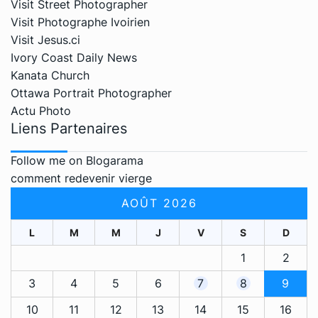
Visit Street Photographer
Visit Photographe Ivoirien
Visit Jesus.ci
Ivory Coast Daily News
Kanata Church
Ottawa Portrait Photographer
Actu Photo
Liens Partenaires
Follow me on Blogarama
comment redevenir vierge
AOÛT 2026
L
M
M
J
V
S
D
1
2
3
4
5
6
7
8
9
10
11
12
13
14
15
16