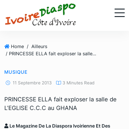
S
k
i
p
t
o
Home
/
Ailleurs
c
/ PRINCESSE ELLA fait exploser la salle de L’EGLISE C.C.C au GHANA
o
n
t
MUSIQUE
e
n
11 Septembre 2013
3 Minutes Read
t
PRINCESSE ELLA fait exploser la salle de
L’EGLISE C.C.C au GHANA
Le Magazine De La Diaspora Ivoirienne Et Des