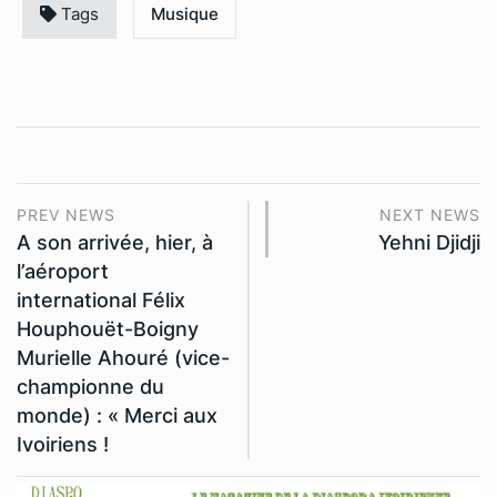
Tags
Musique
PREV NEWS
NEXT NEWS
A son arrivée, hier, à
Yehni Djidji
l’aéroport
international Félix
Houphouët-Boigny
Murielle Ahouré (vice-
championne du
monde) : « Merci aux
Ivoiriens !