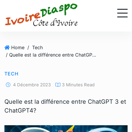
S
k
i
p
t
o
Home
/
Tech
c
/ Quelle est la différence entre ChatGPT 3 et ChatGPT4?
o
n
t
TECH
e
n
4 Décembre 2023
3 Minutes Read
t
Quelle est la différence entre ChatGPT 3 et
ChatGPT4?