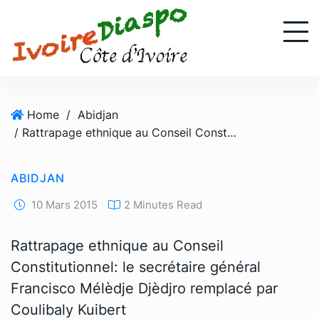
S
k
i
p
t
o
Home
/
Abidjan
c
/ Rattrapage ethnique au Conseil Constitutionnel: le secrétaire général Francisco Mélèdje Djèdjro remplacé par Coulibaly Kuibert
o
n
t
ABIDJAN
e
n
10 Mars 2015
2 Minutes Read
t
Rattrapage ethnique au Conseil
Constitutionnel: le secrétaire général
Francisco Mélèdje Djèdjro remplacé par
Coulibaly Kuibert