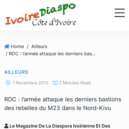
S
k
i
p
t
o
Home
/
Ailleurs
c
/ RDC : l’armée attaque les derniers bastions des rebelles du M23 dans le Nord-Kivu
o
n
t
AILLEURS
e
n
1 Novembre 2013
2 Minutes Read
t
RDC : l’armée attaque les derniers bastions
des rebelles du M23 dans le Nord-Kivu
Le Magazine De La Diaspora Ivoirienne Et Des