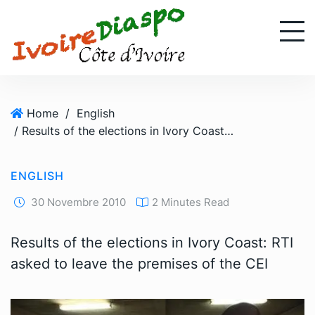
S
k
i
p
t
o
Home
/
English
c
/ Results of the elections in Ivory Coast: RTI asked to leave the premises of the CEI
o
n
t
ENGLISH
e
n
30 Novembre 2010
2 Minutes Read
t
Results of the elections in Ivory Coast: RTI
asked to leave the premises of the CEI