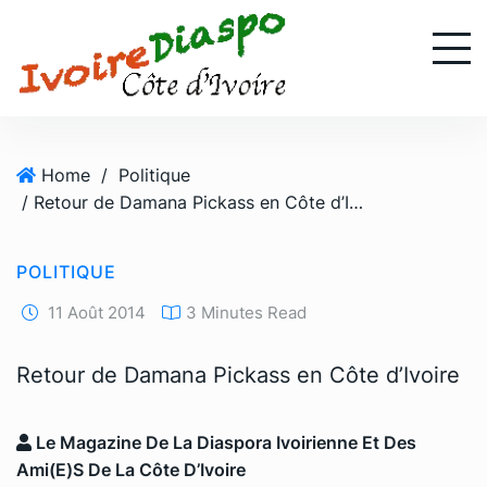
S
k
i
p
t
o
Home
/
Politique
c
/ Retour de Damana Pickass en Côte d’Ivoire
o
n
t
POLITIQUE
e
n
11 Août 2014
3 Minutes Read
t
Retour de Damana Pickass en Côte d’Ivoire
Le Magazine De La Diaspora Ivoirienne Et Des
Ami(e)s De La Côte D’Ivoire