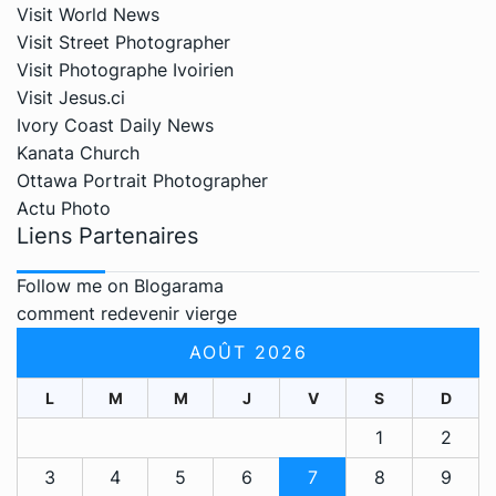
Visit World News
Visit Street Photographer
Visit Photographe Ivoirien
Visit Jesus.ci
Ivory Coast Daily News
Kanata Church
Ottawa Portrait Photographer
Actu Photo
Liens Partenaires
Follow me on Blogarama
comment redevenir vierge
AOÛT 2026
L
M
M
J
V
S
D
1
2
3
4
5
6
7
8
9