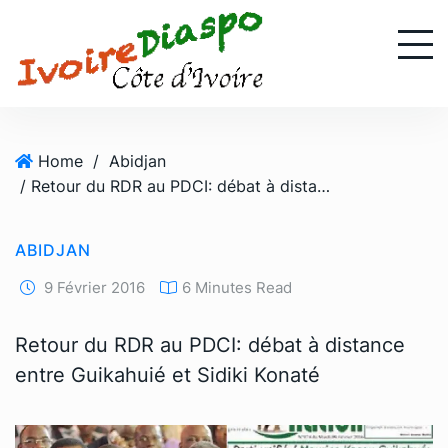
S
k
i
p
t
o
Home
/
Abidjan
c
/ Retour du RDR au PDCI: débat à distance entre Guikahuié et Sidiki Konaté
o
n
t
ABIDJAN
e
n
9 Février 2016
6 Minutes Read
t
Retour du RDR au PDCI: débat à distance
entre Guikahuié et Sidiki Konaté