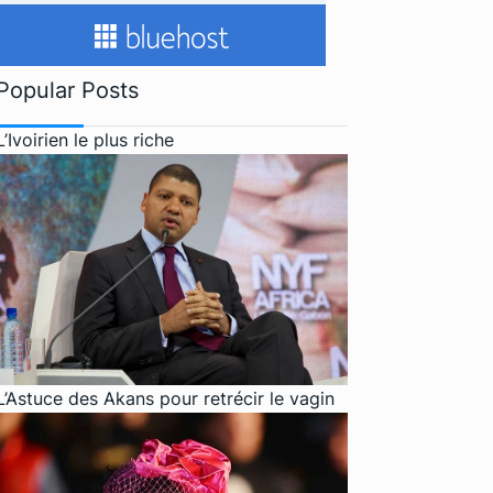
Popular Posts
L’Ivoirien le plus riche
L’Astuce des Akans pour retrécir le vagin