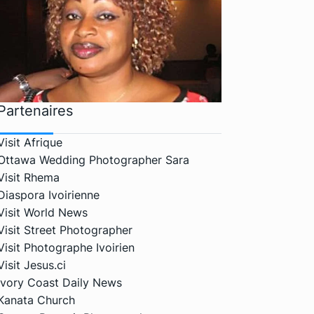
Partenaires
Visit Afrique
Ottawa Wedding Photographer Sara
Visit Rhema
Diaspora Ivoirienne
Visit World News
Visit Street Photographer
Visit Photographe Ivoirien
Visit Jesus.ci
Ivory Coast Daily News
Kanata Church