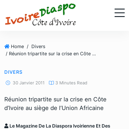
S
k
i
p
t
o
Home
/
Divers
c
/ Réunion tripartite sur la crise en Côte d’Ivoire au siège de l’Union Africaine
o
n
t
DIVERS
e
n
30 Janvier 2011
3 Minutes Read
t
Réunion tripartite sur la crise en Côte
d’Ivoire au siège de l’Union Africaine
Le Magazine De La Diaspora Ivoirienne Et Des