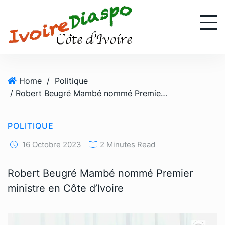
S
k
i
p
t
o
Home
/
Politique
c
/ Robert Beugré Mambé nommé Premier ministre en Côte d’Ivoire
o
n
t
POLITIQUE
e
n
16 Octobre 2023
2 Minutes Read
t
Robert Beugré Mambé nommé Premier
ministre en Côte d’Ivoire