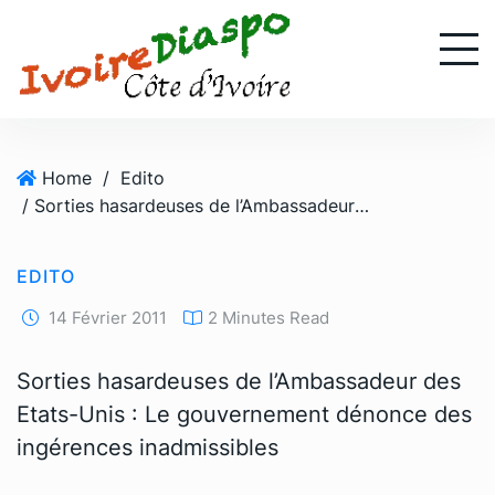
S
k
i
p
t
o
Home
/
Edito
c
/ Sorties hasardeuses de l’Ambassadeur des Etats-Unis : Le gouvernement dénonce des ingérences inadmissibles
o
n
t
EDITO
e
n
14 Février 2011
2 Minutes Read
t
Sorties hasardeuses de l’Ambassadeur des
Etats-Unis : Le gouvernement dénonce des
ingérences inadmissibles