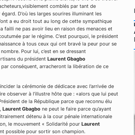
 acheteurs,visiblement comblés par tant de
égard. D’où les larges sourires illuminant les
l’ont a eu droit tout au long de cette sympathique
a failli ne pas avoir lieu en raison des menaces et
coutumée par le régime. C’est pourquoi, le président
issance à tous ceux qui ont bravé la peur pour se
 nombre. Pour lui, c’est en se dressant
artisans du président
Laurent Gbagbo
t par conséquent, arracheront la libération de ce
oïncider la cérémonie de dédicace avec l’arrivée de
re observer à l’illustre hôte que : «alors que lui peut
Président de la République parce que reconnu élu
s,
Laurent Gbagbo
ne peut le faire parce qu’ayant
bitrairement détenu à la cour pénale internationale
gnon, le mouvement « Solidarité pour
Laurent
nt possible pour sortir son champion.