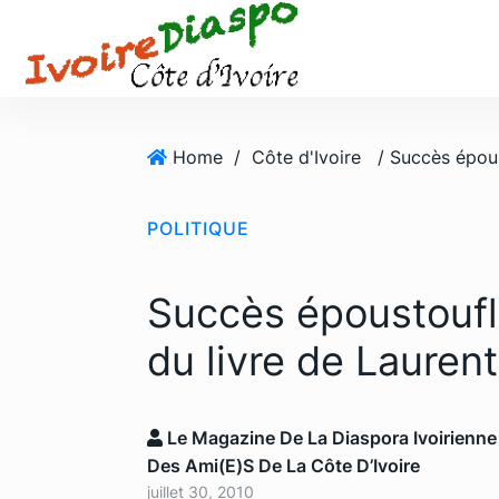
S
k
i
p
t
o
Home
/
Côte d'Ivoire
c
o
POLITIQUE
n
t
e
Succès époustoufl
n
t
du livre de Lauren
Le Magazine De La Diaspora Ivoirienne
Des Ami(e)s De La Côte D’Ivoire
juillet 30, 2010