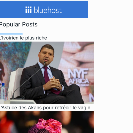
Popular Posts
L’Ivoirien le plus riche
L’Astuce des Akans pour retrécir le vagin