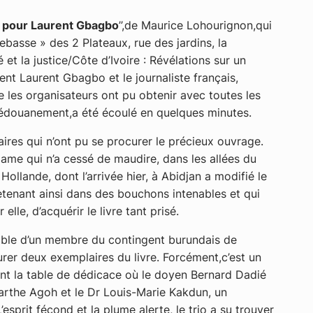
é pour Laurent Gbagbo
’’,
de Maurice Lohourignon,qui
lebasse » des 2 Plateaux, rue des jardins, la
 et la justice/Côte d’Ivoire : Révélations sur un
dent Laurent Gbagbo et le journaliste français,
e les organisateurs ont pu obtenir
avec toutes les
 dédouanement,a été écoulé en quelques minutes.
aires qui n’ont pu
se procurer le précieux ouvrage.
dame qui n’a cessé de maudire, dans les allées du
 Hollande, dont l’arrivée hier, à Abidjan a modifié le
retenant ainsi dans des bouchons intenables et qui
 elle, d’acquérir le livre tant prisé.
cible d’un membre du contingent burundais de
urer deux exemplaires du livre. Forcément,c’est un
nt la table de dédicace où le doyen Bernard Dadié
rthe Agoh et le Dr Louis-Marie Kakdun, un
esprit fécond et la plume alerte, le trio a su trouver