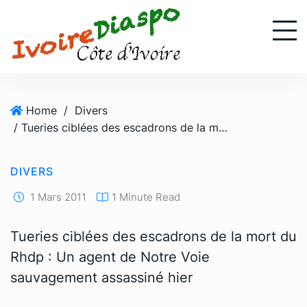
S
k
i
p
t
o
Home
/
Divers
c
/ Tueries ciblées des escadrons de la mort du Rhdp : Un agent de Notre Voie sauvagement assassiné hier
o
n
t
DIVERS
e
n
1 Mars 2011
1 Minute Read
t
Tueries ciblées des escadrons de la mort du
Rhdp : Un agent de Notre Voie
sauvagement assassiné hier