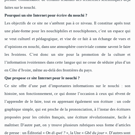
faites sur le nouchi.
Pourquoi un site Internet pour écrire du nouchi ?
Les objectifs de ce site ne s’arrêtent pas à ce niveau. Il constitue après tout
une plate-forme pour les nouchiphiles et nouchiphones, c’est un espace qui
se veut culturel et pédagogique, et vise de ce fait à un échange de vues et
d’opinions en nouchi, dans une atmosphère conviviale comme savent le faire
les Ivoiriens. C’est donc un site pour la promotion de la culture et
l’information ivoiriennes dans cette langue qui ne cesse de séduire plus d’un
en Côte d’Ivoire, même au-delà des frontières du pays.
Que propose ce site Internet pour le nouchi ?
Ce site offre d’une part d’importantes informations sur le nouchi : son
histoire, son fonctionnement, ce qui donne l’occasion à ceux qui rêvent de
l’apprendre de le faire, tout en apprenant également son écriture : un code
graphique simple, qui est proche de la prononciation, à l’instar des écritures
proposées pour les créoles français, une écriture révolutionnaire, facile à
maîtriser. D’autre part, on y trouve plusieurs rubriques sous forme d’articles
de presse : un Éditorial «
On di qwé ?
», la Une «
Gbê du jour
». D’autres sont