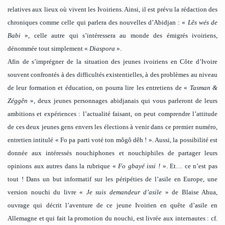
relatives aux lieux où vivent les Ivoiriens. Ainsi, il est prévu la rédaction des
chroniques comme celle qui parlera des nouvelles d’Abidjan : «
Lês wés de
Babi
», celle autre qui s’intéressera au monde des émigrés ivoiriens,
dénommée tout simplement «
Diaspora
».
Afin de s’imprégner de la situation des jeunes ivoiriens en Côte d’Ivoire
souvent confrontés à des difficultés existentielles, à des problèmes au niveau
de leur formation et éducation, on pourra lire les entretiens de «
Tasman &
Zéggên
», deux jeunes personnages abidjanais qui vous parleront de leurs
ambitions et expériences : l’actualité faisant, on peut comprendre l’attitude
de ces deux jeunes gens envers les élections à venir dans ce premier numéro,
entretien intitulé « Fo pa parti voté ton môgô dêh ! ». Aussi, la possibilité est
donnée aux intéressés nouchiphones et nouchiphiles de partager leurs
opinions aux autres dans la rubrique «
Fo gbayé issi !
». Et… ce n’est pas
tout ! Dans un but informatif sur les péripéties de l’asile en Europe, une
version nouchi du livre «
Je suis demandeur d’asile
» de Blaise Ahua,
ouvrage qui décrit l’aventure de ce jeune Ivoirien en quête d’asile en
Allemagne et qui fait la promotion du nouchi, est livrée aux internautes : cf.