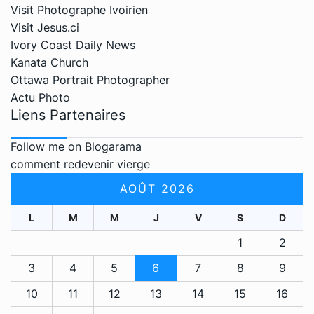
Visit Photographe Ivoirien
Visit Jesus.ci
Ivory Coast Daily News
Kanata Church
Ottawa Portrait Photographer
Actu Photo
Liens Partenaires
Follow me on Blogarama
comment redevenir vierge
AOÛT 2026
L
M
M
J
V
S
D
1
2
3
4
5
6
7
8
9
10
11
12
13
14
15
16