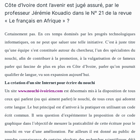
Côte d’Ivoire dont l’avenir est jugé assuré, par le
professeur Jérémie Kouadio dans le N° 21 de la revue
« Le français en Afrique » ?
Certainement pas. En ces temps dominés par les progrès technologiques
informatiques, on ne peut que saluer une telle initiative. C’est à juste titre
qu’une équipe s’est constituée autour du chercheur, l’un des spécialistes du
nouchi, afin de contribuer à la promotion, à la vulgarisation de ce fameux
parler qui fascine de plus en plus en Côte d’Ivoire, parler qu’on pourrait
qualifier de langue, vu son expansion aujourd’hui.
La création d’un site Internet pour écrire du nouchi
Un site
www.nouchi-ivoirien.com
est désormais mis à la disposition de tous
ceux qui parlent (ou qui aiment parler) le nouchi, de tous ceux qui adorent
cette langue. Le but principal est d’arriver à la pratiquer en utilisant un code
écrit commun. Il sera question d’expérimenter la proposition de ce code
graphique dans l’objectif de mesurer la praticabilité de cette écriture pour le
nouchi en vue d’une amélioration. Par ailleurs il est donné au public de
prendre connaissance de certains résultats des recherches scientifiques déjà