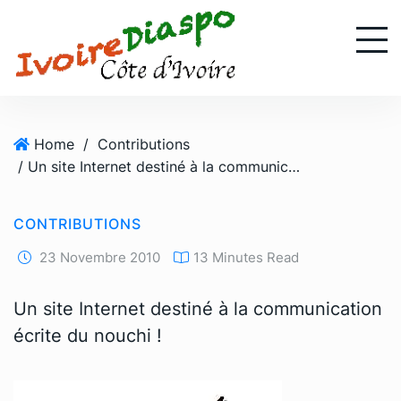
S
k
i
p
t
o
Home
/
Contributions
c
/ Un site Internet destiné à la communication écrite du nouchi !
o
n
t
CONTRIBUTIONS
e
n
23 Novembre 2010
13 Minutes Read
t
Un site Internet destiné à la communication
écrite du nouchi !