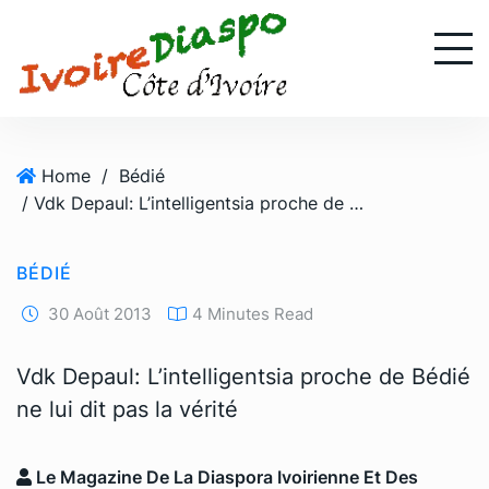
S
k
i
p
t
o
Home
/
Bédié
c
/ Vdk Depaul: L’intelligentsia proche de Bédié ne lui dit pas la vérité
o
n
t
BÉDIÉ
e
n
30 Août 2013
4 Minutes Read
t
Vdk Depaul: L’intelligentsia proche de Bédié
ne lui dit pas la vérité
Le Magazine De La Diaspora Ivoirienne Et Des