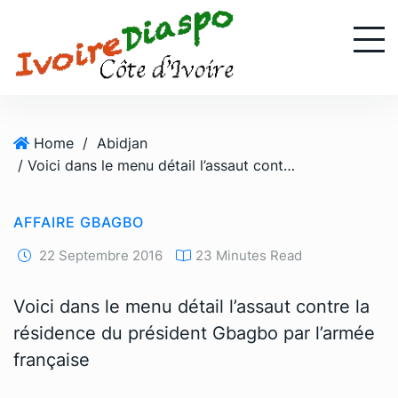
S
k
i
p
t
o
Home
/
Abidjan
c
/ Voici dans le menu détail l’assaut contre la résidence du président Gbagbo par l’armée française
o
n
t
AFFAIRE GBAGBO
e
n
22 Septembre 2016
23 Minutes Read
t
Voici dans le menu détail l’assaut contre la
résidence du président Gbagbo par l’armée
française