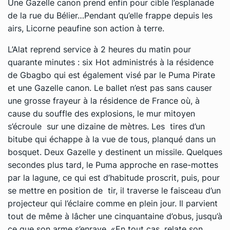
Une Gazelle canon prend enfin pour cible l’esplanade
de la rue du Bélier…Pendant qu’elle frappe depuis les
airs, Licorne peaufine son action à terre.
L’Alat reprend service à 2 heures du matin pour
quarante minutes : six Hot administrés à la résidence
de Gbagbo qui est également visé par le Puma Pirate
et une Gazelle canon. Le ballet n’est pas sans causer
une grosse frayeur à la résidence de France où, à
cause du souffle des explosions, le mur mitoyen
s’écroule sur une dizaine de mètres. Les tires d’un
bitube qui échappe à la vue de tous, planqué dans un
bosquet. Deux Gazelle y destinent un missile. Quelques
secondes plus tard, le Puma approche en rase-mottes
par la lagune, ce qui est d’habitude proscrit, puis, pour
se mettre en position de tir, il traverse le faisceau d’un
projecteur qui l’éclaire comme en plein jour. Il parvient
tout de même à lâcher une cinquantaine d’obus, jusqu’à
ce que son arme s’enraye. «En tout cas, relate son