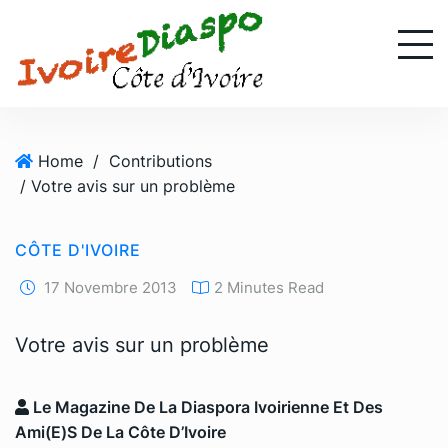
S
k
i
p
t
o
Home
/
Contributions
c
/ Votre avis sur un problème
o
n
t
CÔTE D'IVOIRE
e
n
17 Novembre 2013
2 Minutes Read
t
Votre avis sur un problème
Le Magazine De La Diaspora Ivoirienne Et Des
Ami(e)s De La Côte D’Ivoire