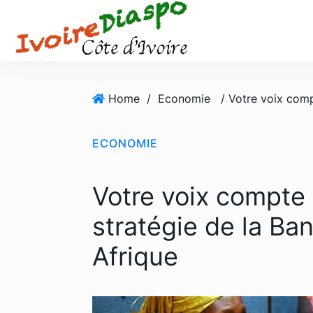
S
k
i
p
t
o
Home
/
Economie
c
o
ECONOMIE
n
t
e
Votre voix compte 
n
t
stratégie de la B
Afrique