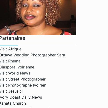
Partenaires
Visit Afrique
Ottawa Wedding Photographer Sara
Visit Rhema
Diaspora Ivoirienne
Visit World News
Visit Street Photographer
Visit Photographe Ivoirien
Visit Jesus.ci
Ivory Coast Daily News
Kanata Church