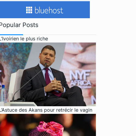
Popular Posts
L’Ivoirien le plus riche
L’Astuce des Akans pour retrécir le vagin