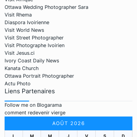
Ottawa Wedding Photographer Sara
Visit Rhema
Diaspora Ivoirienne
Visit World News
Visit Street Photographer
Visit Photographe Ivoirien
Visit Jesus.ci
Ivory Coast Daily News
Kanata Church
Ottawa Portrait Photographer
Actu Photo
Liens Partenaires
Follow me on Blogarama
comment redevenir vierge
AOÛT 2026
L
M
M
J
V
S
D