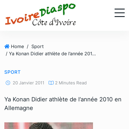
S
k
i
p
t
o
Home
/
Sport
c
/ Ya Konan Didier athlète de l’année 2010 en Allemagne
o
n
t
SPORT
e
n
20 Janvier 2011
2 Minutes Read
t
Ya Konan Didier athlète de l’année 2010 en
Allemagne