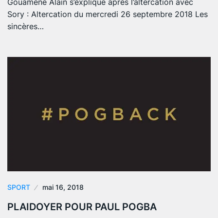
Gouaméné Alain s’explique après l’altercation avec
Sory : Altercation du mercredi 26 septembre 2018 Les
sincères…
SPORT
mai 16, 2018
PLAIDOYER POUR PAUL POGBA