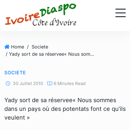
S
k
i
p
t
o
Home
/
Societe
c
/ Yady sort de sa réservee« Nous sommes dans un pays où des potentats font ce qu’ils veulent »
o
n
t
SOCIETE
e
n
30 Juillet 2010
6 Minutes Read
t
Yady sort de sa réservee« Nous sommes
dans un pays où des potentats font ce qu’ils
veulent »