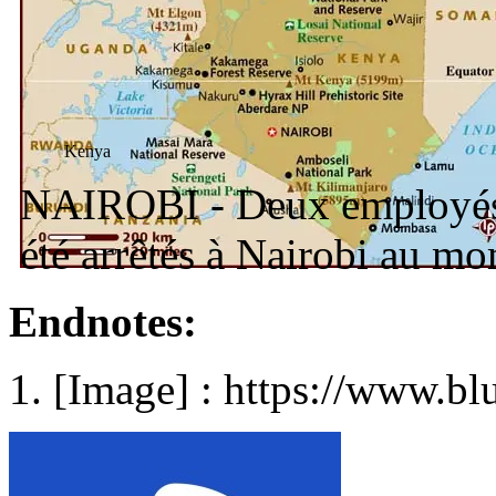
Kenya
NAIROBI - Deux employés
été arrêtés à Nairobi au m
Endnotes:
[Image] : https://www.bl