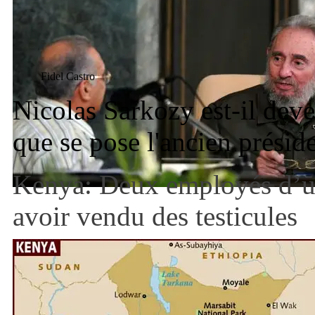
Fidel Castro
Nicolas Sarkozy est-il deve
que se pose l'ancien présid
Kenya: Deux employés d’u
avoir vendu des testicules