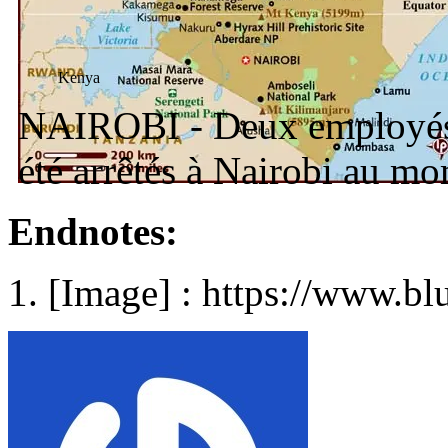
Kenya
NAIROBI - Deux employés
été arrêtés à Nairobi au m
Endnotes:
[Image] : https://www.bl