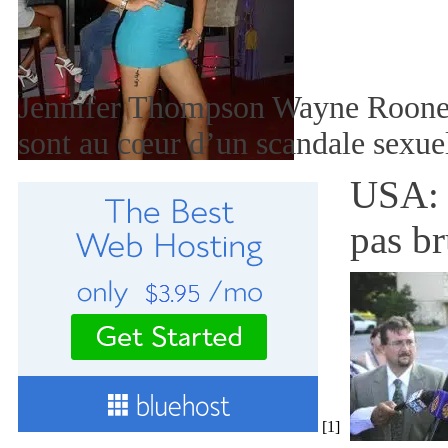
Jennifer Thompson Wayne Rooney
sont au cœur d’un scandale sexu
USA: 
pas br
[1]