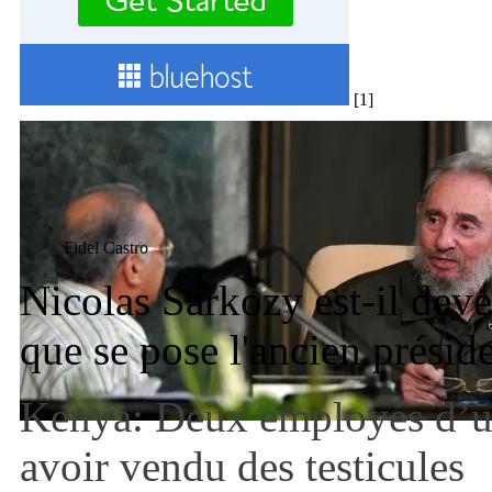
[1]
Fidel Castro
Nicolas Sarkozy est-il deve
que se pose l'ancien présid
Kenya: Deux employés d’u
avoir vendu des testicules