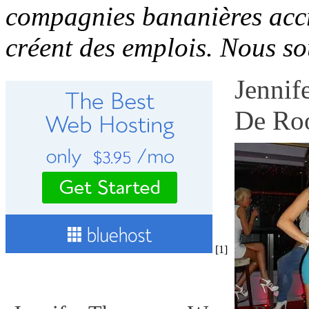
compagnies bananières accr
créent des emplois. Nous sou
Jennif
De Roo
[1]