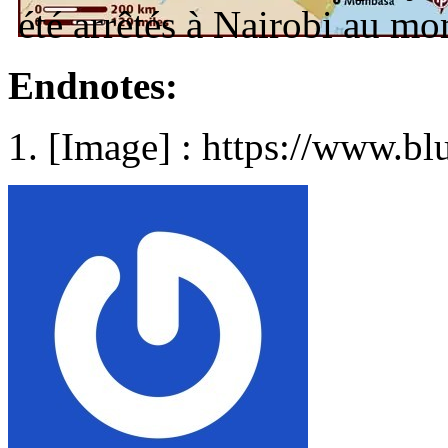
été arrêtés à Nairobi au m
Endnotes:
[Image] : https://www.bl