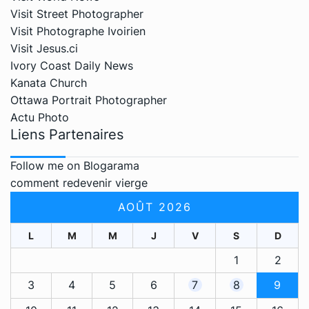
Visit Street Photographer
Visit Photographe Ivoirien
Visit Jesus.ci
Ivory Coast Daily News
Kanata Church
Ottawa Portrait Photographer
Actu Photo
Liens Partenaires
Follow me on Blogarama
comment redevenir vierge
AOÛT 2026
L
M
M
J
V
S
D
1
2
3
4
5
6
7
8
9