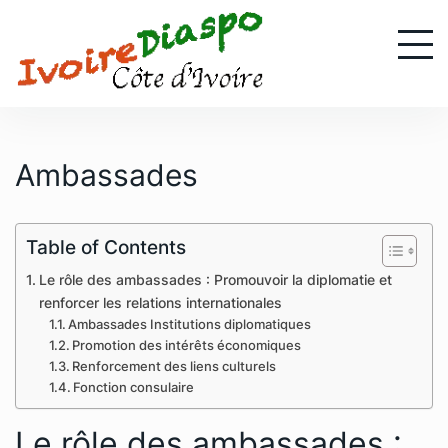
S
k
i
p
t
o
c
Ambassades
o
n
t
Table of Contents
e
Le rôle des ambassades : Promouvoir la diplomatie et
n
renforcer les relations internationales
t
Ambassades Institutions diplomatiques
Promotion des intérêts économiques
Renforcement des liens culturels
Fonction consulaire
Le rôle des ambassades :