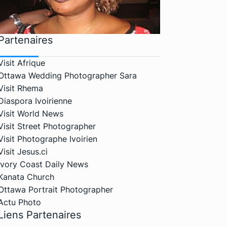
Partenaires
Visit Afrique
Ottawa Wedding Photographer Sara
Visit Rhema
Diaspora Ivoirienne
Visit World News
Visit Street Photographer
Visit Photographe Ivoirien
Visit Jesus.ci
Ivory Coast Daily News
Kanata Church
Ottawa Portrait Photographer
Actu Photo
Liens Partenaires