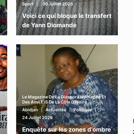
Sport
30 Juillet 2026
s
Voici ce qui bloque le transfert
de Yann Diomandé
Le Magazine De La Diaspora Ivoirienne Et
Des Ami(e)s De La Côte D’Ivoire
Abidjan
Actualités
Politique
24 Juillet 2026
Enquête sur les zones d’ombre