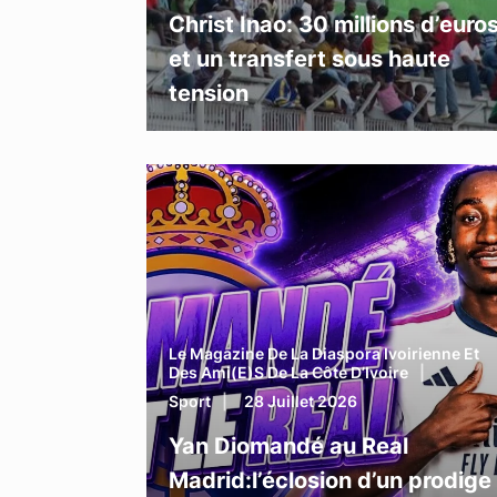
Christ Inao: 30 millions d’euro
et un transfert sous haute
tension
Le Magazine De La Diaspora Ivoirienne Et
Des Ami(e)s De La Côte D’Ivoire
Sport
28 Juillet 2026
Yan Diomandé au Real
Madrid:l’éclosion d’un prodige