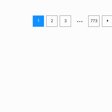
…
1
2
3
773