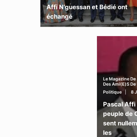
Affi N’guessan et Bédié ont
échangé
Le Magazine De 
Des Ami(e)s De 
Politique
8 
Pascal Affi
peuple de C
sent nulle
les