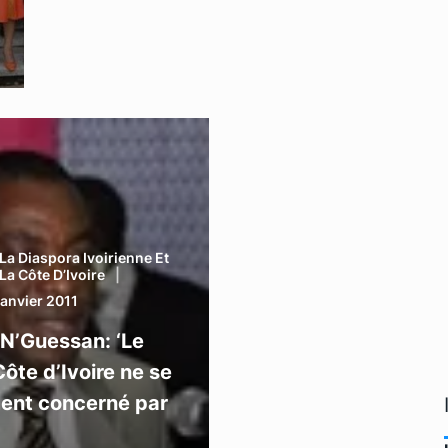
La Diaspora Ivoirienne Et
La Côte D’Ivoire
Janvier 2011
 N’Guessan: ‘Le
ôte d’Ivoire ne se
ment concerné par