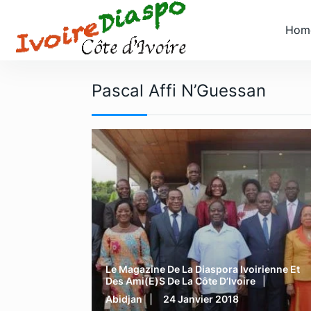
S
k
Hom
i
p
t
Pascal Affi N’Guessan
o
c
o
n
t
e
n
t
Le Magazine De La Diaspora Ivoirienne Et
Des Ami(e)s De La Côte D’Ivoire
Abidjan
24 Janvier 2018