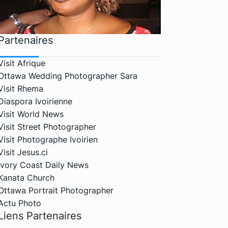
Partenaires
Visit Afrique
Ottawa Wedding Photographer Sara
Visit Rhema
Diaspora Ivoirienne
Visit World News
Visit Street Photographer
Visit Photographe Ivoirien
Visit Jesus.ci
Ivory Coast Daily News
Kanata Church
Ottawa Portrait Photographer
Actu Photo
Liens Partenaires