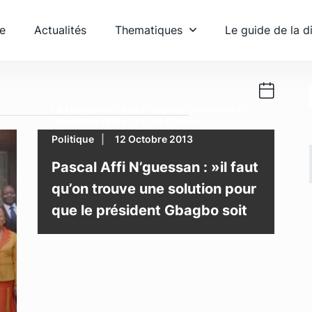
e
Actualités
Thematiques
Le guide de la 
Le Magazine De La Diaspora Ivoirienne Et
Des Ami(e)s De La Côte D’Ivoire
Politique
12 Octobre 2013
Pascal Affi N’guessan : »il faut
qu’on trouve une solution pour
que le président Gbagbo soit