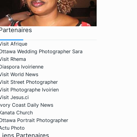
Partenaires
Visit Afrique
Ottawa Wedding Photographer Sara
Visit Rhema
Diaspora Ivoirienne
Visit World News
Visit Street Photographer
Visit Photographe Ivoirien
Visit Jesus.ci
Ivory Coast Daily News
Kanata Church
Ottawa Portrait Photographer
Actu Photo
Liens Partenaires