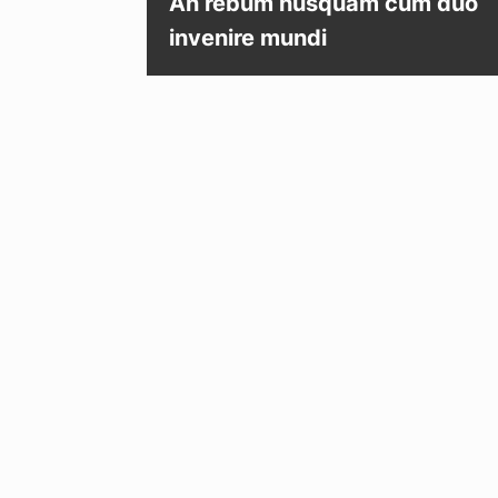
An rebum nusquam cum duo
invenire mundi