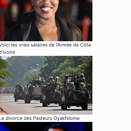
Voici les vrais salaires de l’Armée de Côte
d’Ivoire
Le divorce des Pasteurs Oyakhilome