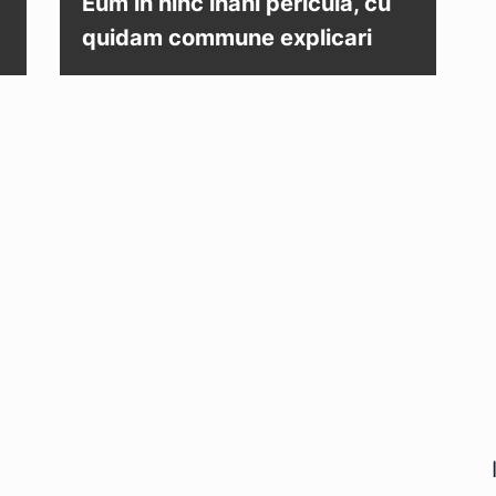
Eum in hinc inani pericula, cu
quidam commune explicari