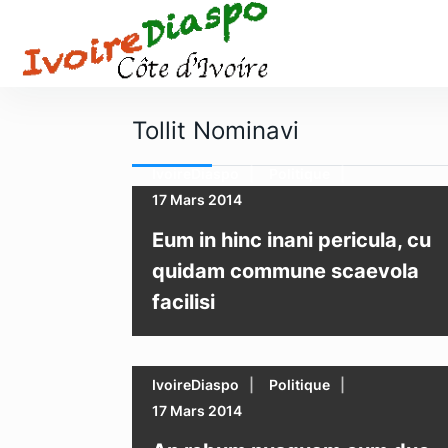
S
k
i
p
t
Tollit Nominavi
o
c
IvoireDiaspo
Politique
o
17 Mars 2014
n
t
Eum in hinc inani pericula, cu
e
quidam commune scaevola
n
facilisi
t
IvoireDiaspo
Politique
17 Mars 2014