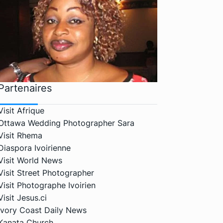
Partenaires
Visit Afrique
Ottawa Wedding Photographer Sara
Visit Rhema
Diaspora Ivoirienne
Visit World News
Visit Street Photographer
Visit Photographe Ivoirien
Visit Jesus.ci
Ivory Coast Daily News
Kanata Church