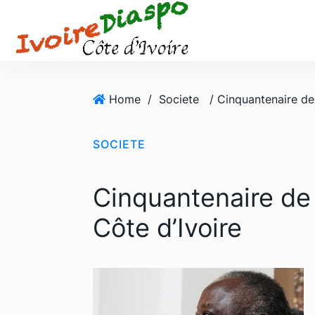
S
k
i
p
t
o
Home
/
Societe
c
o
SOCIETE
n
t
e
Cinquantenaire de
n
t
Côte d’Ivoire