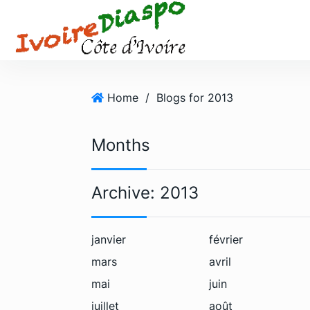
S
k
i
p
t
o
Home
/
Blogs for 2013
c
o
Months
n
t
e
Archive:
2013
n
t
janvier
février
mars
avril
mai
juin
juillet
août