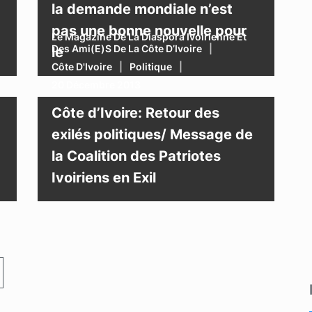
la demande mondiale n’est
pas une bonne nouvelle pour
Le Magazine De La Diaspora Ivoirienne Et
Des Ami(e)s De La Côte D’Ivoire
le
Côte D'Ivoire
Politique
20 Décembre 2013
Côte d’Ivoire: Retour des
exilés politiques/ Message de
la Coalition des Patriotes
Ivoiriens en Exil