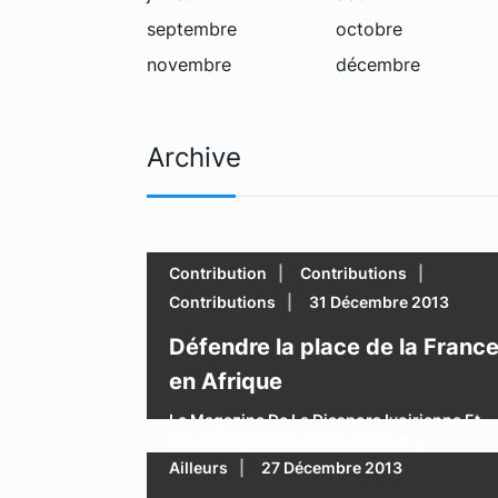
septembre
octobre
novembre
décembre
Archive
Contribution
Contributions
Contributions
31 Décembre 2013
Défendre la place de la Franc
en Afrique
Le Magazine De La Diaspora Ivoirienne Et
Des Ami(e)s De La Côte D’Ivoire
Ailleurs
27 Décembre 2013