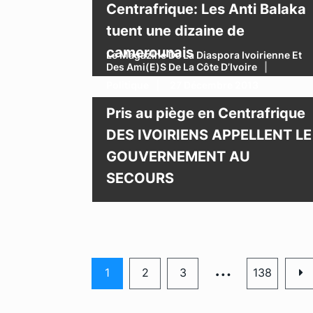
Centrafrique: Les Anti Balaka
tuent une dizaine de
camerounais
Le Magazine De La Diaspora Ivoirienne Et
Des Ami(e)s De La Côte D’Ivoire
Politique
27 Décembre 2013
Pris au piège en Centrafrique
DES IVOIRIENS APPELLENT LE
GOUVERNEMENT AU
SECOURS
…
1
2
3
138