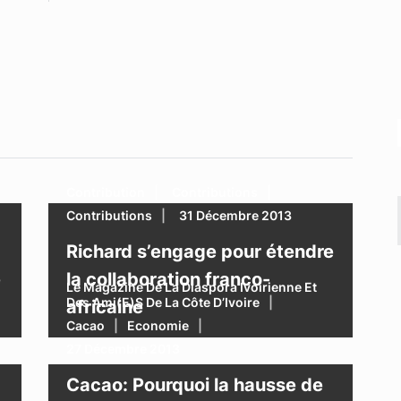
Contribution
Contributions
Contributions
31 Décembre 2013
Richard s’engage pour étendre
e
la collaboration franco-
Le Magazine De La Diaspora Ivoirienne Et
Des Ami(e)s De La Côte D’Ivoire
africaine
Cacao
Economie
27 Décembre 2013
Cacao: Pourquoi la hausse de