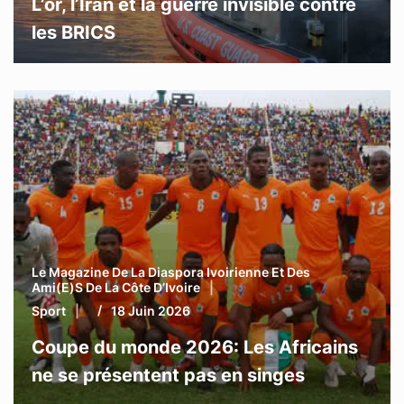
L’or, l’Iran et la guerre invisible contre
les BRICS
Le Magazine De La Diaspora Ivoirienne Et Des
Ami(e)s De La Côte D’Ivoire
Sport
18 Juin 2026
Coupe du monde 2026: Les Africains
ne se présentent pas en singes