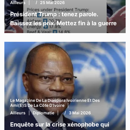
Ailleurs
25 Mai 2026
Président Trump : tenez parole.
Baissez les prix. Mettez fin à la guerre
Le Magazine De La Diaspora Ivoirienne Et Des
Ami(e)s De La Côte D’Ivoire
Ailleurs
Diplomatie
3 Mai 2026
Enquête sur la crise xénophobe qui