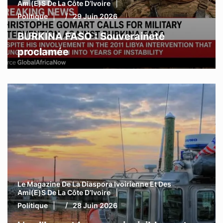
Ami(e)s De La Côte D’Ivoire
Politique
29 Juin 2026
BURKINA FASO : Souveraineté
proclamée
Le Magazine De La Diaspora Ivoirienne Et Des
Ami(e)s De La Côte D’Ivoire
Politique
28 Juin 2026