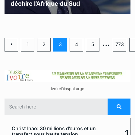
déchire l’Afrique du Sud
…
1
2
3
4
5
773
IvoireDiaspoLarge
Christ Inao: 30 millions d’euros et un
1
transfert sous haute tension