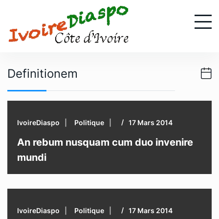
S
k
i
p
t
o
Definitionem
c
o
n
t
IvoireDiaspo
Politique
17 Mars 2014
e
n
An rebum nusquam cum duo invenire
t
mundi
IvoireDiaspo
Politique
17 Mars 2014