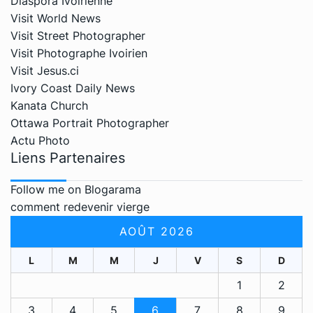
Diaspora Ivoirienne
Visit World News
Visit Street Photographer
Visit Photographe Ivoirien
Visit Jesus.ci
Ivory Coast Daily News
Kanata Church
Ottawa Portrait Photographer
Actu Photo
Liens Partenaires
Follow me on Blogarama
comment redevenir vierge
AOÛT 2026
L
M
M
J
V
S
D
1
2
3
4
5
6
7
8
9