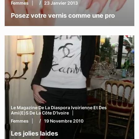
Femmes
23 Janvier 2013
Posez votre vernis comme une pro
Le Magazine De La Diaspora Ivoirienne Et Des
Ami(e)s De La Côte D’Ivoire
Femmes
19 Novembre 2010
Les jolies laides