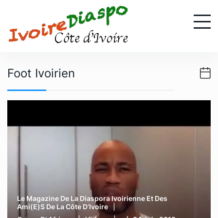
S
k
i
p
t
o
Foot Ivoirien
c
o
n
t
e
n
t
Le Magazine De La Diaspora Ivoirienne Et Des
Ami(e)s De La Côte D’Ivoire