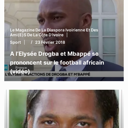
Le Magazine De La Diaspora Ivoirienne Et Des
Ami(e)s De La Côte D’Ivoire
Sport
23 Février 2018
A l’Elysée Drogba et Mbappé se
prononcent sur le football africain
(vidéo)