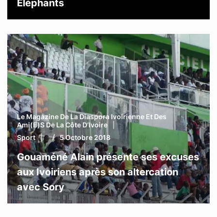
Eléphants
Le Magazine De La Diaspora Ivoirienne Et Des
Ami(e)s De La Côte D’Ivoire
Sport
5 Octobre 2018
Gouaméné Alain présente ses excuses
aux Ivoiriens après son altercation
avec Sory