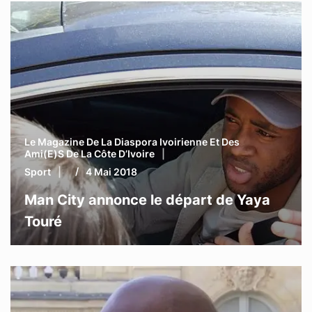
Le Magazine De La Diaspora Ivoirienne Et Des
Ami(e)s De La Côte D’Ivoire
Sport
4 Mai 2018
Man City annonce le départ de Yaya
Touré