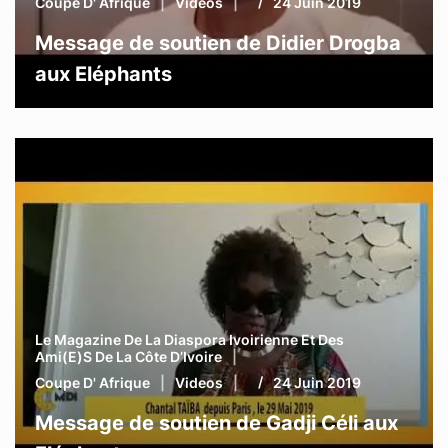
Coupe D' Afrique
Videos
24 Juin 2019
Message de soutien de Didier Drogba
aux Eléphants
Le Magazine De La Diaspora Ivoirienne Et Des
Ami(e)s De La Côte D’Ivoire
Coupe D' Afrique
Videos
24 Juin 2019
Message de soutien de Gadji Céli aux