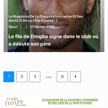
Le Magazine De La Diaspora Ivoirienne Et Des
Ami(e)s De La Côte D’Ivoire
Sport
21 Février 2018
Le fils de Drogba signe dans le club où
a débuté son père
…
1
2
3
6