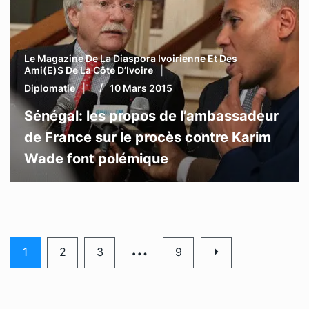
Le Magazine De La Diaspora Ivoirienne Et Des
Ami(e)s De La Côte D’Ivoire
Diplomatie
10 Mars 2015
Sénégal: les propos de l’ambassadeur
de France sur le procès contre Karim
Wade font polémique
…
1
2
3
9