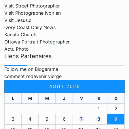
Visit Street Photographer
Visit Photographe Ivoirien
Visit Jesus.ci
Ivory Coast Daily News
Kanata Church
Ottawa Portrait Photographer
Actu Photo
Liens Partenaires
Follow me on Blogarama
comment redevenir vierge
AOÛT 2026
L
M
M
J
V
S
D
1
2
3
4
5
6
7
8
9