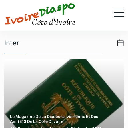
S
k
i
p
t
o
Inter
c
o
n
t
e
n
t
Le Magazine De La Diaspora Ivoirienne Et Des
Ami(e)s De La Côte D’Ivoire