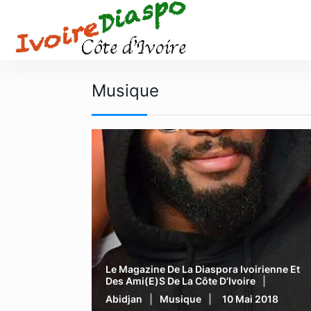
S
k
i
p
t
Musique
o
c
o
n
t
e
n
t
Le Magazine De La Diaspora Ivoirienne Et
Des Ami(e)s De La Côte D’Ivoire
Abidjan
Musique
10 Mai 2018