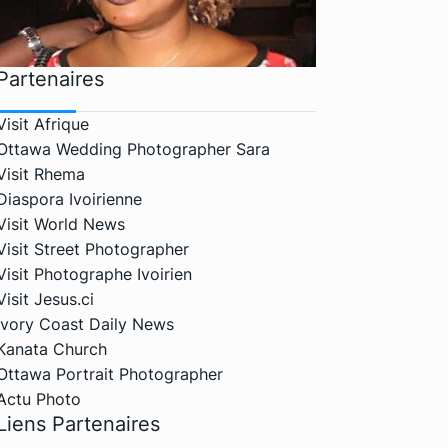
Partenaires
Visit Afrique
Ottawa Wedding Photographer Sara
Visit Rhema
Diaspora Ivoirienne
Visit World News
Visit Street Photographer
Visit Photographe Ivoirien
Visit Jesus.ci
Ivory Coast Daily News
Kanata Church
Ottawa Portrait Photographer
Actu Photo
Liens Partenaires