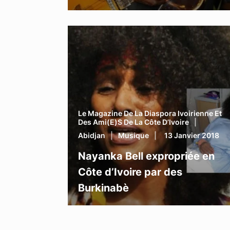
Le Magazine De La Diaspora Ivoirienne Et
Des Ami(e)s De La Côte D’Ivoire
Abidjan
Musique
13 Janvier 2018
Nayanka Bell expropriée en
Côte d’Ivoire par des
Burkinabè