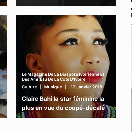
Le Magazine De La Diaspora Ivoirienne Et
Des Ami(e)s De La Côte D’Ivoire
Culture
Musique
12 Janvier 2018
Claire Bahi la star féminine la
plus en vue du coupé-décalé