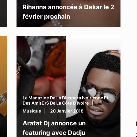
Rihanna annoncée à Dakar le 2
février prochain
Le Magazine De La Diaspora Ivoirienne Et
Des Ami(e)s De La Côte D’Ivoire
Musique
20 Janvier 2018
Arafat Dj annonce un
featuring avec Dadju