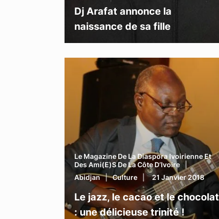
Dj Arafat annonce la
naissance de sa fille
Le Magazine De La Diaspora Ivoirienne Et
Des Ami(e)s De La Côte D’Ivoire
Abidjan
Culture
21 Janvier 2018
Le jazz, le cacao et le chocolat
: une délicieuse trinité !