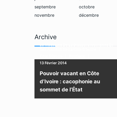
septembre
octobre
novembre
décembre
Archive
Le Magazine De La Diaspora Ivoirienne Et
Des Ami(e)s De La Côte D’Ivoire
Côte D'Ivoire
Politique
13 Février 2014
Pouvoir vacant en Côte
d’Ivoire : cacophonie au
sommet de l’État