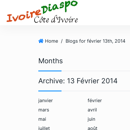
S
k
i
p
t
o
Home
/
Blogs for février 13th, 2014
c
o
Months
n
t
e
Archive:
13 Février 2014
n
t
janvier
février
mars
avril
mai
juin
juillet
août