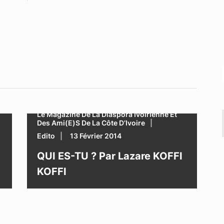
Le Magazine De La Diaspora Ivoirienne Et
Des Ami(e)s De La Côte D’Ivoire
Edito
13 Février 2014
QUI ES-TU ? Par Lazare KOFFI
KOFFI