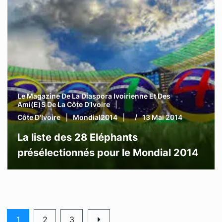
Le Magazine De La Diaspora Ivoirienne Et Des
Ami(e)s De La Côte D’Ivoire
Côte D'Ivoire
Mondial2014
13 Mai 2014
La liste des 28 Eléphants
présélectionnés pour le Mondial 2014
1
2
3