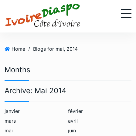
S
k
i
p
t
o
Home
/
Blogs for mai, 2014
c
o
n
Months
t
e
n
Archive:
Mai 2014
t
janvier
février
mars
avril
mai
juin