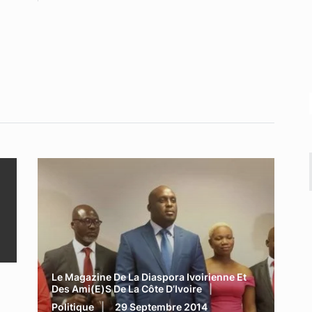
Le Magazine De La Diaspora Ivoirienne Et
Des Ami(e)s De La Côte D’Ivoire
Politique
29 Septembre 2014