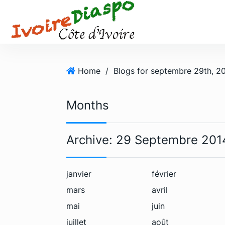
S
k
i
p
t
o
Home
/
Blogs for septembre 29th, 2
c
o
Months
n
t
e
Archive:
29 Septembre 201
n
t
janvier
février
mars
avril
mai
juin
juillet
août